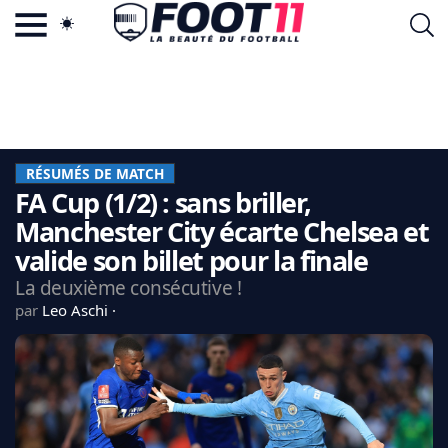
ACTU FOOTBALL POPULAIRE
FOOT11.COM
TAGS
LA TEAM
LA CHARTE
RÉSUMÉS DE MATCH
VIE PRIVÉE
FA Cup (1/2) : sans briller,
CGU
CONTACTEZ-NOUS
Manchester City écarte Chelsea et
valide son billet pour la finale
La deuxième consécutive !
par
Leo Aschi
MERCATO
CDM 2026
EDF
PSG
LIGUE 1
REAL MADRID