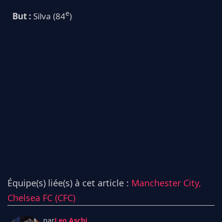
e
But :
Silva (84
)
Équipe(s) liée(s) à cet article :
Manchester City,
Chelsea FC (CFC)
par
Leo Aschi