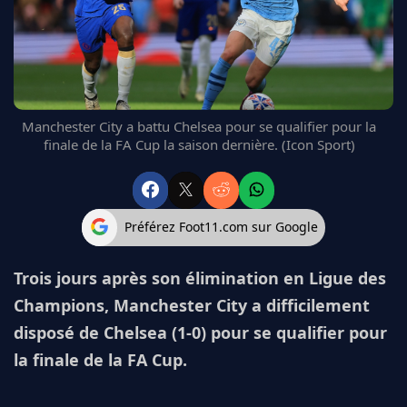
FC BARCELONE
MANCHESTER UNITED
CHELSEA
ARSENAL
BAYERN
Manchester City a battu Chelsea pour se qualifier pour la
L'AVIS DE LA RÉDAC'
finale de la FA Cup la saison dernière. (Icon Sport)
Préférez Foot11.com sur Google
Trois jours après son élimination en Ligue des
Champions, Manchester City a difficilement
disposé de Chelsea (1-0) pour se qualifier pour
la finale de la FA Cup.