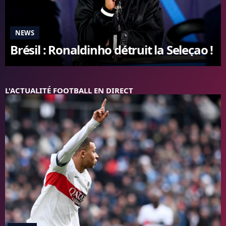
FC BARCELONE
MANCHESTER UNITED
NEWS
CHELSEA
Brésil : Ronaldinho détruit la Seleçao !
ARSENAL
BAYERN
L'AVIS DE LA RÉDAC'
L'ACTUALITÉ FOOTBALL EN DIRECT