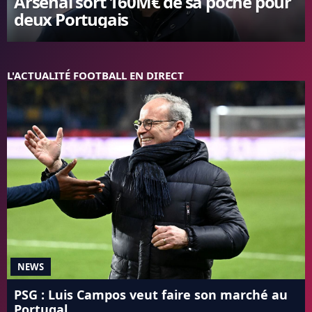
Arsenal sort 160M€ de sa poche pour
deux Portugais
FC BARCELONE
MANCHESTER UNITED
CHELSEA
ARSENAL
L'ACTUALITÉ FOOTBALL EN DIRECT
BAYERN
L'AVIS DE LA RÉDAC'
NEWS
PSG : Luis Campos veut faire son marché au
Portugal