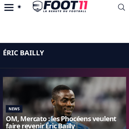
ACTU FOOTBALL POPULAIRE
FOOT11.COM
TAGS
LA TEAM
LA CHARTE
VIE PRIVÉE
ÉRIC BAILLY
CGU
CONTACTEZ-NOUS
MERCATO
CDM 2026
EDF
NEWS
PSG
OM, Mercato : les Phocéens veulent
LIGUE 1
faire revenir Éric Bailly
REAL MADRID