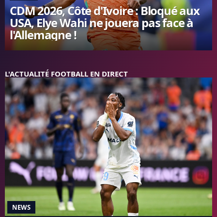
CDM 2026, Côte d'Ivoire : Bloqué aux
FC BARCELONE
USA, Elye Wahi ne jouera pas face à
MANCHESTER UNITED
l'Allemagne !
CHELSEA
ARSENAL
BAYERN
L'AVIS DE LA RÉDAC'
L'ACTUALITÉ FOOTBALL EN DIRECT
NEWS