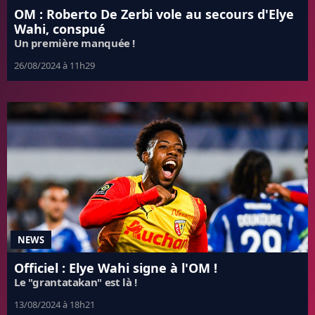
OM : Roberto De Zerbi vole au secours d'Elye
Wahi, conspué
Un première manquée !
26/08/2024 à 11h29
NEWS
Officiel : Elye Wahi signe à l'OM !
Le "grantatakan" est là !
13/08/2024 à 18h21