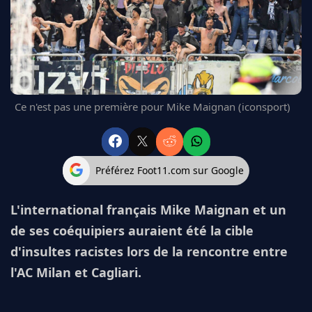
FC BARCELONE
MANCHESTER UNITED
CHELSEA
ARSENAL
BAYERN
L'AVIS DE LA RÉDAC'
Ce n'est pas une première pour Mike Maignan (iconsport)
Préférez Foot11.com sur Google
L'international français Mike Maignan et un
de ses coéquipiers auraient été la cible
d'insultes racistes lors de la rencontre entre
l'AC Milan et Cagliari.