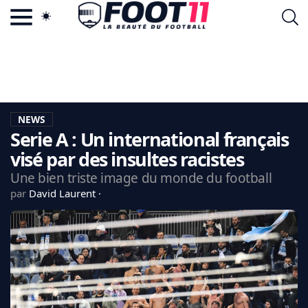
ACTU FOOTBALL POPULAIRE
FOOT11.COM
TAGS
LA TEAM
LA CHARTE
NEWS
VIE PRIVÉE
Serie A : Un international français
CGU
CONTACTEZ-NOUS
visé par des insultes racistes
Une bien triste image du monde du football
par
David Laurent
MERCATO
CDM 2026
EDF
PSG
LIGUE 1
REAL MADRID