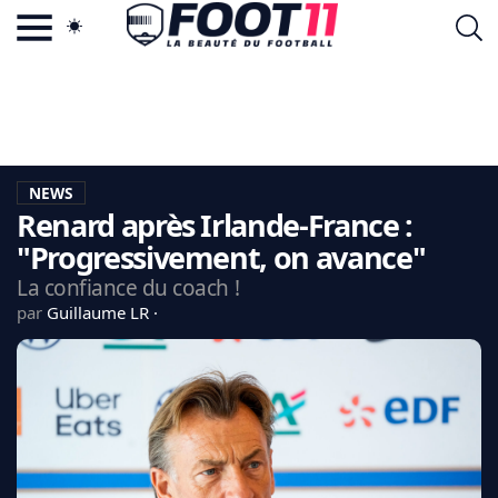
ACTU FOOTBALL POPULAIRE
FOOT11.COM
TAGS
LA TEAM
LA CHARTE
NEWS
VIE PRIVÉE
Renard après Irlande-France :
CGU
CONTACTEZ-NOUS
"Progressivement, on avance"
La confiance du coach !
par
Guillaume LR
MERCATO
CDM 2026
EDF
PSG
LIGUE 1
REAL MADRID