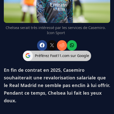
FC BARCELONE
MANCHESTER UNITED
CHELSEA
ARSENAL
Chelsea serait très intéressé par les services de Casemiro.
BAYERN
Icon Sport
L'AVIS DE LA RÉDAC'
Préférez Foot11.com sur Google
En fin de contrat en 2025, Casemiro
souhaiterait une revalorisation salariale que
le Real Madrid ne semble pas enclin à lui offrir.
Pendant ce temps, Chelsea lui fait les yeux
doux.