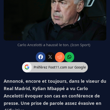
FC BARCELONE
MANCHESTER UNITED
CHELSEA
ARSENAL
BAYERN
L'AVIS DE LA RÉDAC'
Carlo Ancelotti a haussé le ton. (Icon Sport)
Préférez Foot11.com sur Google
Annoncé, encore et toujours, dans le viseur du
Real Madrid, Kylian Mbappé a vu Carlo
Ancelotti évoquer son cas en conférence de
presse. Une prise de parole assez évasive en