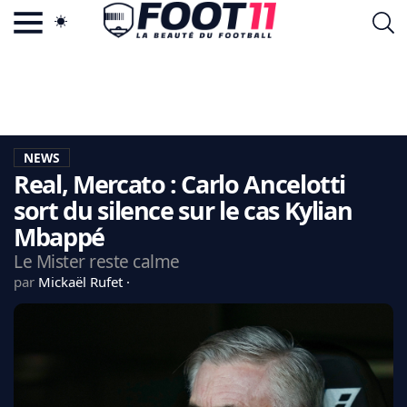
ACTU FOOTBALL POPULAIRE
FOOT11.COM
TAGS
LA TEAM
LA CHARTE
NEWS
VIE PRIVÉE
Real, Mercato : Carlo Ancelotti
CGU
CONTACTEZ-NOUS
sort du silence sur le cas Kylian
Mbappé
Le Mister reste calme
par
Mickaël Rufet
MERCATO
CDM 2026
EDF
PSG
LIGUE 1
REAL MADRID