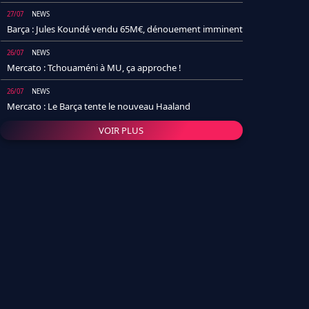
27/07
NEWS
Barça : Jules Koundé vendu 65M€, dénouement imminent
26/07
NEWS
Mercato : Tchouaméni à MU, ça approche !
26/07
NEWS
Mercato : Le Barça tente le nouveau Haaland
VOIR PLUS
26/07
NEWS
Real Madrid : Un socio annonce la date et le transfert de
Yan Diomande
25/07
NEWS
PSG : Après Arsenal, un autre club lâche l'affaire pour
Barcola
24/07
NEWS
Barça : Karim Adeyemi sème déjà la zizanie dans le
vestiaire !
24/07
L'AVIS DE LA RÉDAC'
Real Madrid : Pourquoi l'arrivée de Michael Olise va