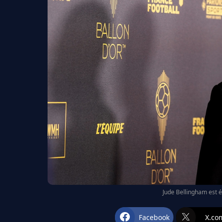
Jude Bellingham est é
Facebook
X.co