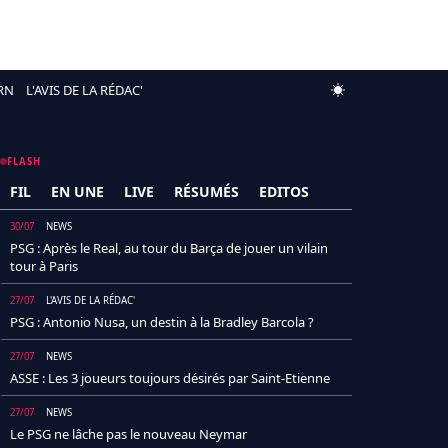
RN
L'AVIS DE LA RÉDAC'
FLASH
FIL
EN UNE
LIVE
RÉSUMÉS
EDITOS
30/07
NEWS
PSG : Après le Real, au tour du Barça de jouer un vilain
tour à Paris
27/07
L'AVIS DE LA RÉDAC'
PSG : Antonio Nusa, un destin à la Bradley Barcola ?
27/07
NEWS
ASSE : Les 3 joueurs toujours désirés par Saint-Etienne
27/07
NEWS
Le PSG ne lâche pas le nouveau Neymar