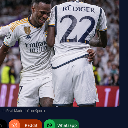
s du Real Madrid. (IconSport)
m
Reddit
Whatsapp