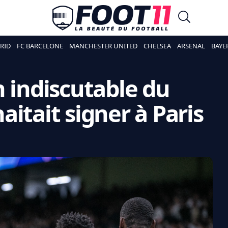
RID
FC BARCELONE
MANCHESTER UNITED
CHELSEA
ARSENAL
BAYE
n indiscutable du
itait signer à Paris