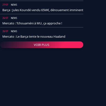
27/07
NEWS
Barça : Jules Koundé vendu 65M€, dénouement imminent
26/07
NEWS
Mercato : Tchouaméni à MU, ça approche !
26/07
NEWS
Mercato : Le Barça tente le nouveau Haaland
VOIR PLUS
26/07
NEWS
Real Madrid : Un socio annonce la date et le transfert de
Yan Diomande
25/07
NEWS
PSG : Après Arsenal, un autre club lâche l'affaire pour
Barcola
24/07
NEWS
Barça : Karim Adeyemi sème déjà la zizanie dans le
vestiaire !
24/07
L'AVIS DE LA RÉDAC'
Real Madrid : Pourquoi l'arrivée de Michael Olise va