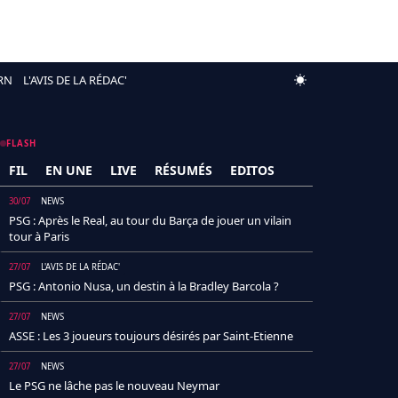
RN
L'AVIS DE LA RÉDAC'
FLASH
FIL
EN UNE
LIVE
RÉSUMÉS
EDITOS
30/07
NEWS
PSG : Après le Real, au tour du Barça de jouer un vilain
tour à Paris
27/07
L'AVIS DE LA RÉDAC'
PSG : Antonio Nusa, un destin à la Bradley Barcola ?
27/07
NEWS
ASSE : Les 3 joueurs toujours désirés par Saint-Etienne
27/07
NEWS
Le PSG ne lâche pas le nouveau Neymar