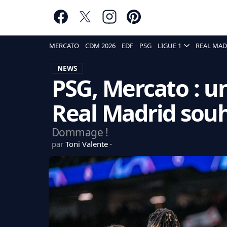
MERCATO
CDM 2026
EDF
PSG
LIGUE 1
REAL MAD
NEWS
PSG, Mercato : u
Real Madrid souha
Dommage !
par
Toni Valente