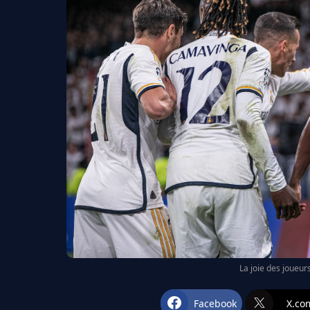
La joie des joueur
Facebook
X.co