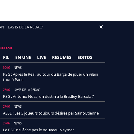
RN
L'AVIS DE LA RÉDAC'
FLASH
FIL
EN UNE
LIVE
RÉSUMÉS
EDITOS
30/07
NEWS
PSG : Après le Real, au tour du Barça de jouer un vilain
tour à Paris
27/07
L'AVIS DE LA RÉDAC'
PSG : Antonio Nusa, un destin à la Bradley Barcola ?
27/07
NEWS
ASSE : Les 3 joueurs toujours désirés par Saint-Etienne
27/07
NEWS
Le PSG ne lâche pas le nouveau Neymar