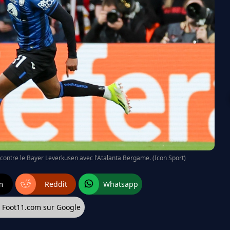
contre le Bayer Leverkusen avec l'Atalanta Bergame. (Icon Sport)
m
Reddit
Whatsapp
z Foot11.com sur Google