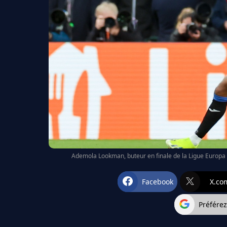
Ademola Lookman, buteur en finale de la Ligue Europa 
Facebook
X.co
Préfére