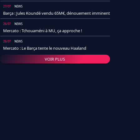
27/07
NEWS
Barça : Jules Koundé vendu 65M€, dénouement imminent
26/07
NEWS
Mercato : Tchouaméni à MU, ça approche !
26/07
NEWS
Mercato : Le Barça tente le nouveau Haaland
VOIR PLUS
26/07
NEWS
Real Madrid : Un socio annonce la date et le transfert de
Yan Diomande
25/07
NEWS
PSG : Après Arsenal, un autre club lâche l'affaire pour
Barcola
24/07
NEWS
Barça : Karim Adeyemi sème déjà la zizanie dans le
vestiaire !
24/07
L'AVIS DE LA RÉDAC'
Real Madrid : Pourquoi l'arrivée de Michael Olise va