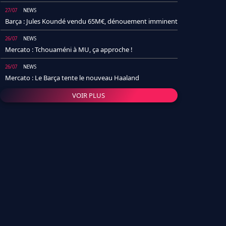
27/07
NEWS
Barça : Jules Koundé vendu 65M€, dénouement imminent
26/07
NEWS
Mercato : Tchouaméni à MU, ça approche !
26/07
NEWS
Mercato : Le Barça tente le nouveau Haaland
VOIR PLUS
26/07
NEWS
Real Madrid : Un socio annonce la date et le transfert de
Yan Diomande
25/07
NEWS
PSG : Après Arsenal, un autre club lâche l'affaire pour
Barcola
24/07
NEWS
Barça : Karim Adeyemi sème déjà la zizanie dans le
vestiaire !
24/07
L'AVIS DE LA RÉDAC'
Real Madrid : Pourquoi l'arrivée de Michael Olise va