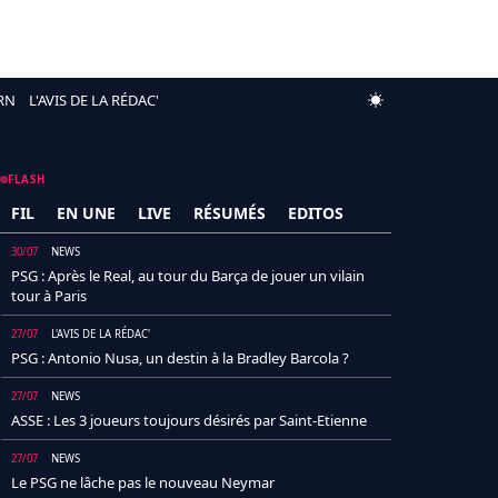
RN
L'AVIS DE LA RÉDAC'
FLASH
FIL
EN UNE
LIVE
RÉSUMÉS
EDITOS
30/07
NEWS
PSG : Après le Real, au tour du Barça de jouer un vilain
tour à Paris
27/07
L'AVIS DE LA RÉDAC'
PSG : Antonio Nusa, un destin à la Bradley Barcola ?
27/07
NEWS
ASSE : Les 3 joueurs toujours désirés par Saint-Etienne
27/07
NEWS
Le PSG ne lâche pas le nouveau Neymar