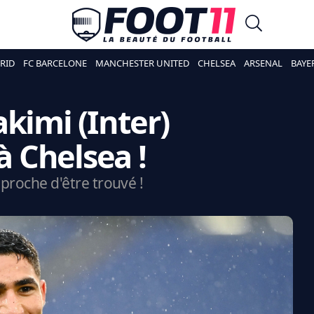
RID
FC BARCELONE
MANCHESTER UNITED
CHELSEA
ARSENAL
BAYE
kimi (Inter)
à Chelsea !
t proche d'être trouvé !