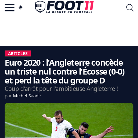
ACTU FOOTBALL POPULAIRE
FOOT11.COM
TAGS
LA TEAM
LA CHARTE
ARTICLES
VIE PRIVÉE
Euro 2020 : l'Angleterre concède
CGU
CONTACTEZ-NOUS
un triste nul contre l'Écosse (0-0)
et perd la tête du groupe D
Coup d'arrêt pour l'ambitieuse Angleterre !
par
Michel Saad
MERCATO
CDM 2026
EDF
PSG
LIGUE 1
REAL MADRID