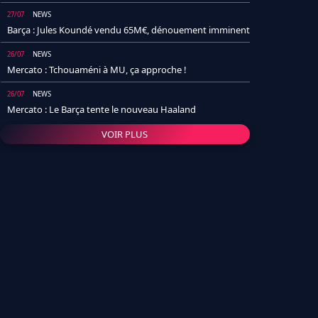
27/07
NEWS
Barça : Jules Koundé vendu 65M€, dénouement imminent
26/07
NEWS
Mercato : Tchouaméni à MU, ça approche !
26/07
NEWS
Mercato : Le Barça tente le nouveau Haaland
VOIR PLUS
26/07
NEWS
Real Madrid : Un socio annonce la date et le transfert de
Yan Diomande
25/07
NEWS
PSG : Après Arsenal, un autre club lâche l'affaire pour
Barcola
24/07
NEWS
Barça : Karim Adeyemi sème déjà la zizanie dans le
vestiaire !
24/07
L'AVIS DE LA RÉDAC'
Real Madrid : Pourquoi l'arrivée de Michael Olise va