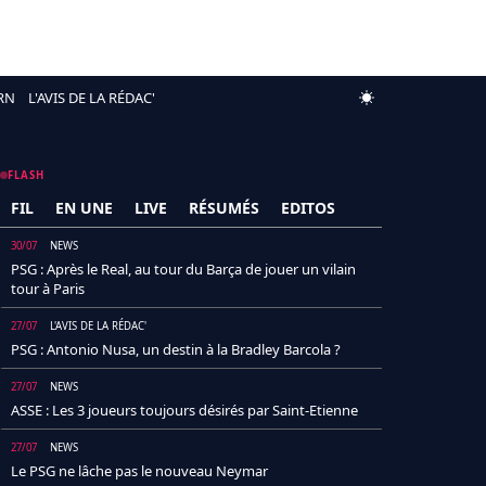
RN
L'AVIS DE LA RÉDAC'
FLASH
FIL
EN UNE
LIVE
RÉSUMÉS
EDITOS
30/07
NEWS
PSG : Après le Real, au tour du Barça de jouer un vilain
tour à Paris
27/07
L'AVIS DE LA RÉDAC'
PSG : Antonio Nusa, un destin à la Bradley Barcola ?
27/07
NEWS
ASSE : Les 3 joueurs toujours désirés par Saint-Etienne
27/07
NEWS
Le PSG ne lâche pas le nouveau Neymar