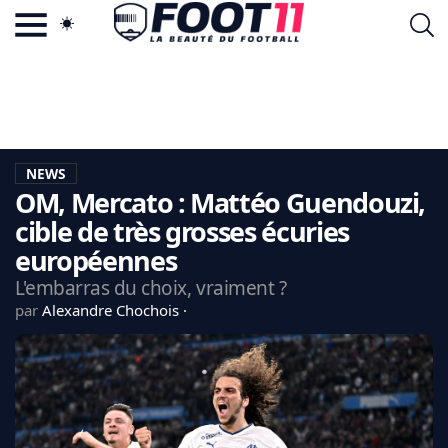
ACTU FOOTBALL POPULAIRE
FOOT11.COM
TAGS
LA TEAM
LA CHARTE
NEWS
VIE PRIVÉE
OM, Mercato : Mattéo Guendouzi,
CGU
CONTACTEZ-NOUS
cible de très grosses écuries
européennes
L'embarras du choix, vraiment ?
par
Alexandre Chochois
MERCATO
CDM 2026
EDF
PSG
LIGUE 1
REAL MADRID