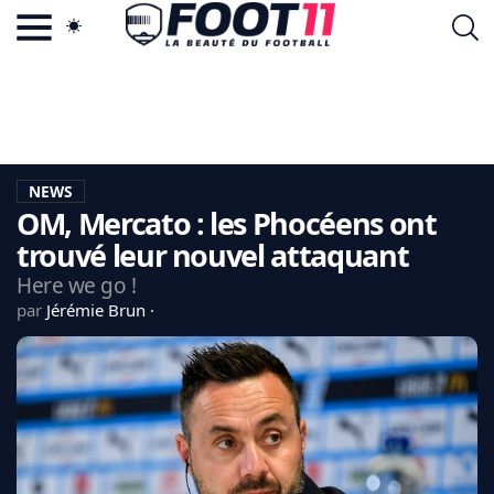
ACTU FOOTBALL POPULAIRE
FOOT11.COM
TAGS
LA TEAM
LA CHARTE
NEWS
VIE PRIVÉE
OM, Mercato : les Phocéens ont
CGU
CONTACTEZ-NOUS
trouvé leur nouvel attaquant
Here we go !
par
Jérémie Brun
MERCATO
CDM 2026
EDF
PSG
LIGUE 1
REAL MADRID