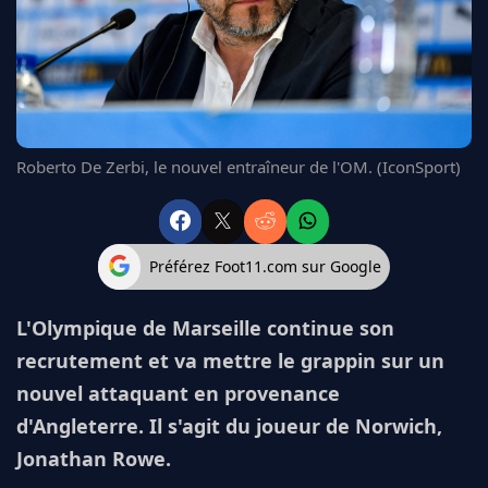
FC BARCELONE
MANCHESTER UNITED
CHELSEA
ARSENAL
BAYERN
L'AVIS DE LA RÉDAC'
Roberto De Zerbi, le nouvel entraîneur de l'OM. (IconSport)
Préférez Foot11.com sur Google
L'Olympique de Marseille continue son
recrutement et va mettre le grappin sur un
nouvel attaquant en provenance
d'Angleterre. Il s'agit du joueur de Norwich,
Jonathan Rowe.