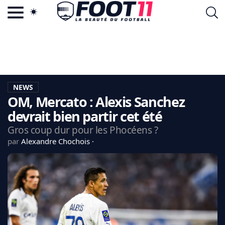
ACTU FOOTBALL POPULAIRE
FOOT11.COM
TAGS
LA TEAM
LA CHARTE
NEWS
VIE PRIVÉE
OM, Mercato : Alexis Sanchez
CGU
CONTACTEZ-NOUS
devrait bien partir cet été
Gros coup dur pour les Phocéens ?
par
Alexandre Chochois
MERCATO
CDM 2026
EDF
PSG
LIGUE 1
REAL MADRID