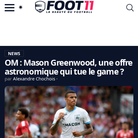
ACTU FOOTBALL POPULAIRE
FOOT11.COM
TAGS
LA TEAM
LA CHARTE
NEWS
VIE PRIVÉE
OM : Mason Greenwood, une offre
CGU
CONTACTEZ-NOUS
astronomique qui tue le game ?
par
Alexandre Chochois
MERCATO
CDM 2026
EDF
PSG
LIGUE 1
REAL MADRID