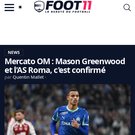
ACTU FOOTBALL POPULAIRE
FOOT11.COM
TAGS
LA TEAM
LA CHARTE
NEWS
VIE PRIVÉE
Mercato OM : Mason Greenwood
CGU
CONTACTEZ-NOUS
et l'AS Roma, c'est confirmé
par
Quentin Mallet
MERCATO
CDM 2026
EDF
PSG
LIGUE 1
REAL MADRID