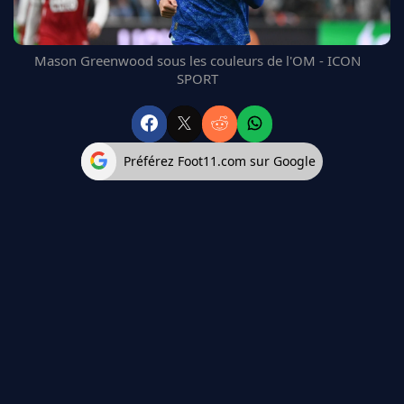
FC BARCELONE
MANCHESTER UNITED
Mason Greenwood sous les couleurs de l'OM - ICON
CHELSEA
SPORT
ARSENAL
BAYERN
L'AVIS DE LA RÉDAC'
Préférez Foot11.com sur Google