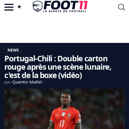
ACTU FOOTBALL POPULAIRE
FOOT11.COM
TAGS
LA TEAM
LA CHARTE
NEWS
VIE PRIVÉE
Portugal-Chili : Double carton
CGU
CONTACTEZ-NOUS
rouge après une scène lunaire,
c'est de la boxe (vidéo)
par
Quentin Mallet
MERCATO
CDM 2026
EDF
PSG
LIGUE 1
REAL MADRID