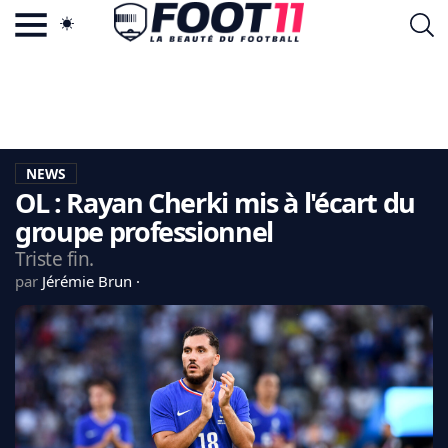
ACTU FOOTBALL POPULAIRE
FOOT11.COM
TAGS
LA TEAM
LA CHARTE
NEWS
VIE PRIVÉE
OL : Rayan Cherki mis à l'écart du
CGU
CONTACTEZ-NOUS
groupe professionnel
Triste fin.
par
Jérémie Brun
MERCATO
CDM 2026
EDF
PSG
LIGUE 1
REAL MADRID