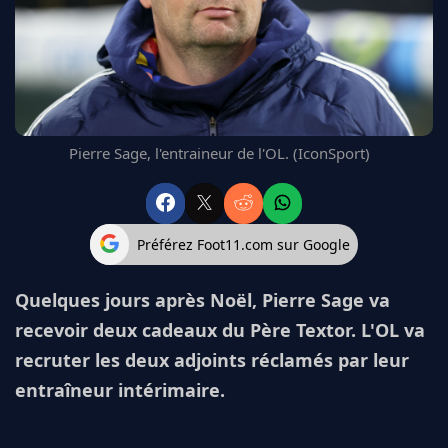
FC BARCELONE
MANCHESTER UNITED
CHELSEA
ARSENAL
BAYERN
L'AVIS DE LA RÉDAC'
Pierre Sage, l'entraineur de l'OL. (IconSport)
Préférez Foot11.com sur Google
Quelques jours après Noël, Pierre Sage va
recevoir deux cadeaux du Père Textor. L'OL va
recruter les deux adjoints réclamés par leur
entraîneur intérimaire.