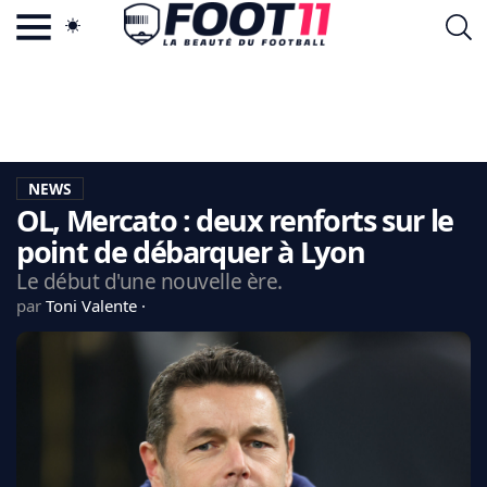
ACTU FOOTBALL POPULAIRE
FOOT11.COM
TAGS
LA TEAM
LA CHARTE
NEWS
VIE PRIVÉE
OL, Mercato : deux renforts sur le
CGU
CONTACTEZ-NOUS
point de débarquer à Lyon
Le début d'une nouvelle ère.
par
Toni Valente
MERCATO
CDM 2026
EDF
PSG
LIGUE 1
REAL MADRID