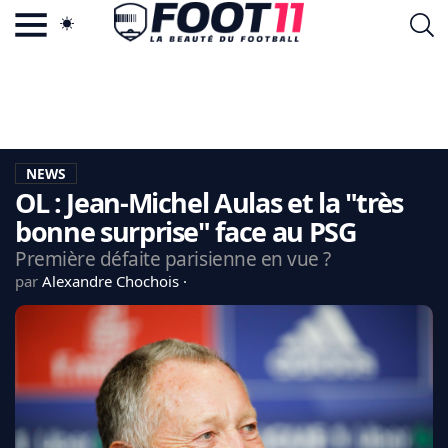
ACTU FOOTBALL POPULAIRE
FOOT11.COM
TAGS
LA TEAM
LA CHARTE
NEWS
VIE PRIVÉE
OL : Jean-Michel Aulas et la "très
CGU
CONTACTEZ-NOUS
bonne surprise" face au PSG
Première défaite parisienne en vue ?
par
Alexandre Chochois
MERCATO
CDM 2026
EDF
PSG
LIGUE 1
REAL MADRID