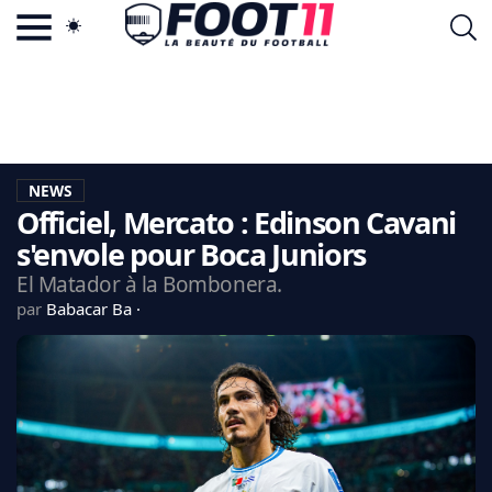
ACTU FOOTBALL POPULAIRE
FOOT11.COM
TAGS
LA TEAM
LA CHARTE
NEWS
VIE PRIVÉE
Officiel, Mercato : Edinson Cavani
CGU
CONTACTEZ-NOUS
s'envole pour Boca Juniors
El Matador à la Bombonera.
par
Babacar Ba
MERCATO
CDM 2026
EDF
PSG
LIGUE 1
REAL MADRID