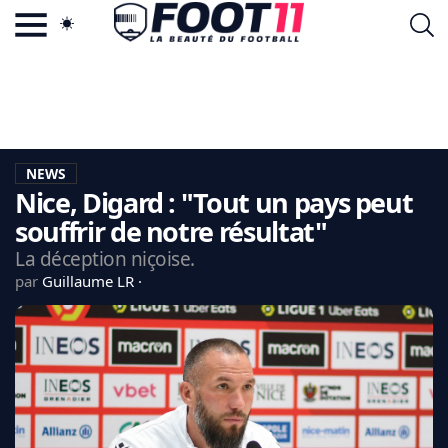
ACTU FOOTBALL POPULAIRE
FOOT11.COM
TAGS
LA TEAM
LA CHARTE
NEWS
VIE PRIVÉE
Nice, Digard : "Tout un pays peut
CGU
CONTACTEZ-NOUS
souffrir de notre résultat"
La déception niçoise.
par
Guillaume LR
MERCATO
CDM 2026
EDF
PSG
LIGUE 1
REAL MADRID