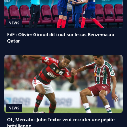
NEWS
EdF : Olivier Giroud dit tout sur le cas Benzema au
Qatar
NEWS
OL, Mercato : John Textor veut recruter une pépite
brésilienne