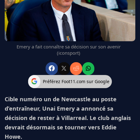
FC BARCELONE
MANCHESTER UNITED
CHELSEA
ARSENAL
BAYERN
L'AVIS DE LA RÉDAC'
Emery a fait connaître sa décision sur son avenir
(iconsport)
Préférez Foot11.com sur Google
Cible numéro un de Newcastle au poste
d’entraîneur, Unai Emery a annoncé sa
décision de rester à Villarreal. Le club anglais
devrait désormais se tourner vers Eddie
Howe.