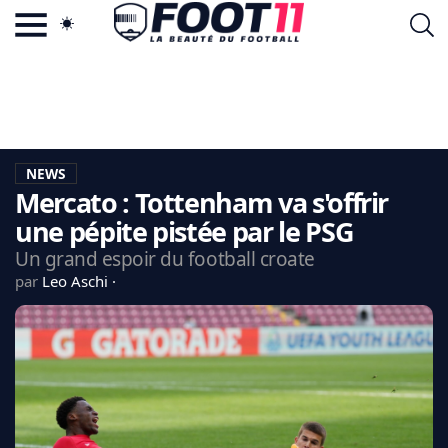
ACTU FOOTBALL POPULAIRE
FOOT11.COM
TAGS
LA TEAM
LA CHARTE
NEWS
VIE PRIVÉE
Mercato : Tottenham va s'offrir
CGU
CONTACTEZ-NOUS
une pépite pistée par le PSG
Un grand espoir du football croate
par
Leo Aschi
MERCATO
CDM 2026
EDF
PSG
LIGUE 1
REAL MADRID