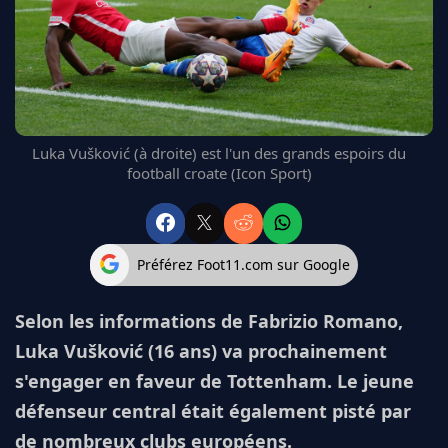
FC BARCELONE
MANCHESTER UNITED
CHELSEA
ARSENAL
BAYERN
L'AVIS DE LA RÉDAC'
Luka Vušković (à droite) est l'un des grands espoirs du
football croate (Icon Sport)
Préférez Foot11.com sur Google
Selon les informations de Fabrizio Romano,
Luka Vušković (16 ans) va prochainement
s'engager en faveur de Tottenham. Le jeune
défenseur central était également pisté par
de nombreux clubs européens.