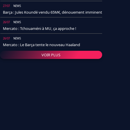
27/07
NEWS
Barça : Jules Koundé vendu 65M€, dénouement imminent
26/07
NEWS
Mercato : Tchouaméni à MU, ça approche !
26/07
NEWS
Mercato : Le Barça tente le nouveau Haaland
VOIR PLUS
26/07
NEWS
Real Madrid : Un socio annonce la date et le transfert de
Yan Diomande
25/07
NEWS
PSG : Après Arsenal, un autre club lâche l'affaire pour
Barcola
24/07
NEWS
Barça : Karim Adeyemi sème déjà la zizanie dans le
vestiaire !
24/07
L'AVIS DE LA RÉDAC'
Real Madrid : Pourquoi l'arrivée de Michael Olise va