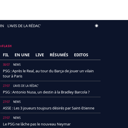
RN
L'AVIS DE LA RÉDAC'
FLASH
FIL
EN UNE
LIVE
RÉSUMÉS
EDITOS
30/07
NEWS
PSG : Après le Real, au tour du Barça de jouer un vilain
tour à Paris
27/07
L'AVIS DE LA RÉDAC'
PSG : Antonio Nusa, un destin à la Bradley Barcola ?
27/07
NEWS
ASSE : Les 3 joueurs toujours désirés par Saint-Etienne
27/07
NEWS
Le PSG ne lâche pas le nouveau Neymar