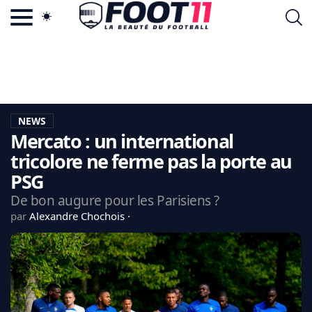
ACTU FOOTBALL POPULAIRE
FOOT11.COM
TAGS
LA TEAM
LA CHARTE
NEWS
VIE PRIVÉE
Mercato : un international
CGU
CONTACTEZ-NOUS
tricolore ne ferme pas la porte au
PSG
De bon augure pour les Parisiens ?
par
Alexandre Chochois
MERCATO
CDM 2026
EDF
PSG
LIGUE 1
REAL MADRID