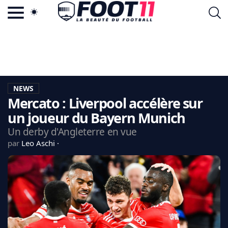
ACTU FOOTBALL POPULAIRE
FOOT11.COM
TAGS
LA TEAM
LA CHARTE
NEWS
VIE PRIVÉE
Mercato : Liverpool accélère sur
CGU
CONTACTEZ-NOUS
un joueur du Bayern Munich
Un derby d'Angleterre en vue
par
Leo Aschi
MERCATO
CDM 2026
EDF
PSG
LIGUE 1
REAL MADRID