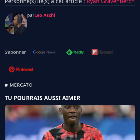
Personne(s) lié(s) à cet article :
Ryan Gravenberch
par
Leo Aschi
S'abonner
# MERCATO
TU POURRAIS AUSSI AIMER