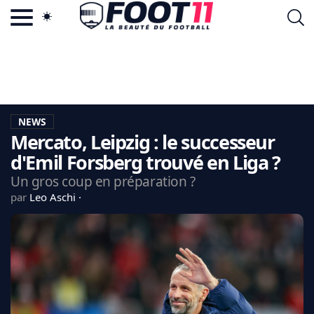
ACTU FOOTBALL POPULAIRE
FOOT11.COM
TAGS
LA TEAM
LA CHARTE
NEWS
VIE PRIVÉE
Mercato, Leipzig : le successeur
CGU
CONTACTEZ-NOUS
d'Emil Forsberg trouvé en Liga ?
Un gros coup en préparation ?
par
Leo Aschi
MERCATO
CDM 2026
EDF
PSG
LIGUE 1
REAL MADRID