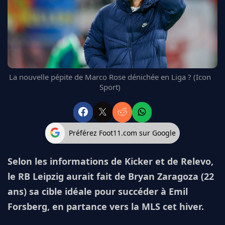
FC BARCELONE
MANCHESTER UNITED
CHELSEA
ARSENAL
BAYERN
L'AVIS DE LA RÉDAC'
La nouvelle pépite de Marco Rose dénichée en Liga ? (Icon
Sport)
Préférez Foot11.com sur Google
Selon les informations de Kicker et de Relevo,
le RB Leipzig aurait fait de Bryan Zaragoza (22
ans) sa cible idéale pour succéder à Emil
Forsberg, en partance vers la MLS cet hiver.