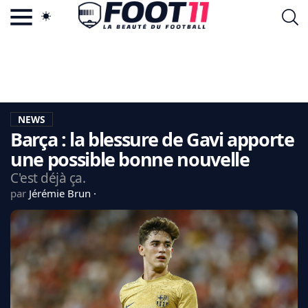
ACTU FOOTBALL POPULAIRE
FOOT11.COM
TAGS
LA TEAM
LA CHARTE
NEWS
VIE PRIVÉE
Barça : la blessure de Gavi apporte
CGU
CONTACTEZ-NOUS
une possible bonne nouvelle
C'est déjà ça.
par
Jérémie Brun
MERCATO
CDM 2026
EDF
PSG
LIGUE 1
REAL MADRID