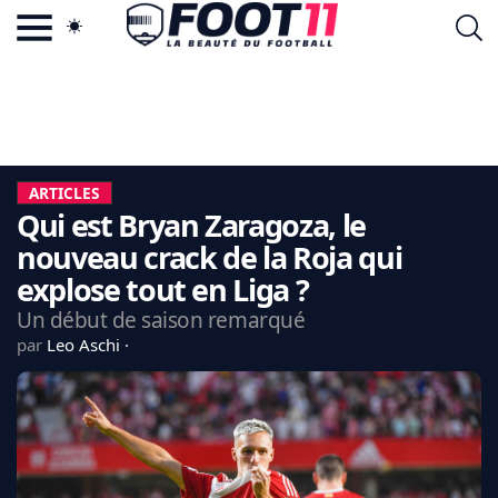
ACTU FOOTBALL POPULAIRE
FOOT11.COM
TAGS
LA TEAM
LA CHARTE
ARTICLES
VIE PRIVÉE
Qui est Bryan Zaragoza, le
CGU
CONTACTEZ-NOUS
nouveau crack de la Roja qui
explose tout en Liga ?
Un début de saison remarqué
par
Leo Aschi
MERCATO
CDM 2026
EDF
PSG
LIGUE 1
REAL MADRID