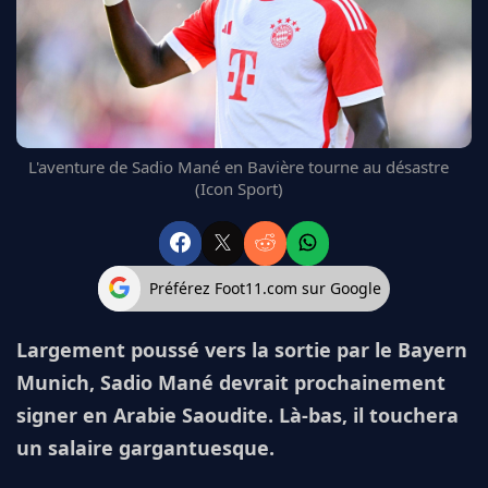
FC BARCELONE
MANCHESTER UNITED
CHELSEA
ARSENAL
BAYERN
L'AVIS DE LA RÉDAC'
L'aventure de Sadio Mané en Bavière tourne au désastre
(Icon Sport)
Préférez Foot11.com sur Google
Largement poussé vers la sortie par le Bayern
Munich, Sadio Mané devrait prochainement
signer en Arabie Saoudite. Là-bas, il touchera
un salaire gargantuesque.