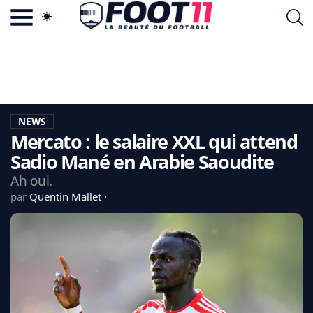
ACTU FOOTBALL POPULAIRE
FOOT11.COM
TAGS
LA TEAM
LA CHARTE
NEWS
VIE PRIVÉE
Mercato : le salaire XXL qui attend
CGU
CONTACTEZ-NOUS
Sadio Mané en Arabie Saoudite
Ah oui.
par
Quentin Mallet
MERCATO
CDM 2026
EDF
PSG
LIGUE 1
REAL MADRID