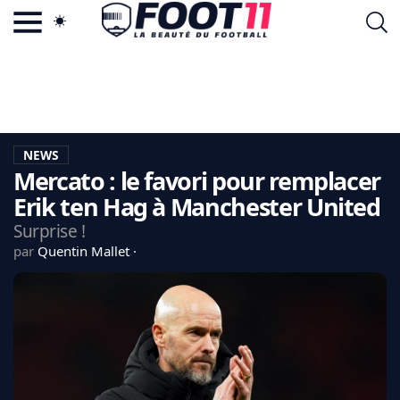
ACTU FOOTBALL POPULAIRE
FOOT11.COM
TAGS
LA TEAM
LA CHARTE
NEWS
VIE PRIVÉE
Mercato : le favori pour remplacer
CGU
CONTACTEZ-NOUS
Erik ten Hag à Manchester United
Surprise !
par
Quentin Mallet
MERCATO
CDM 2026
EDF
PSG
LIGUE 1
REAL MADRID