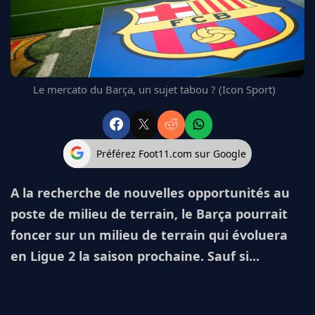
FC BARCELONE
MANCHESTER UNITED
CHELSEA
ARSENAL
BAYERN
Le mercato du Barça, un sujet tabou ? (Icon Sport)
L'AVIS DE LA RÉDAC'
Préférez Foot11.com sur Google
A la recherche de nouvelles opportunités au
poste de milieu de terrain, le Barça pourrait
foncer sur un milieu de terrain qui évoluera
en Ligue 2 la saison prochaine. Sauf si...