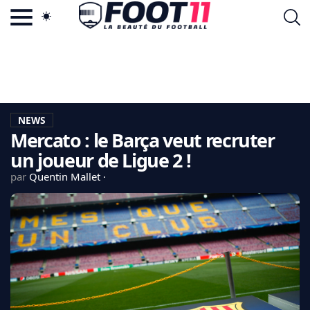
ACTU FOOTBALL POPULAIRE
FOOT11.COM
TAGS
LA TEAM
LA CHARTE
NEWS
VIE PRIVÉE
Mercato : le Barça veut recruter
CGU
CONTACTEZ-NOUS
un joueur de Ligue 2 !
par
Quentin Mallet
MERCATO
CDM 2026
EDF
PSG
LIGUE 1
REAL MADRID