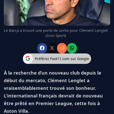
FC BARCELONE
MANCHESTER UNITED
CHELSEA
ARSENAL
Le Barça a trouvé une porte de sortie pour Clément Lenglet
BAYERN
(Icon Sport)
L'AVIS DE LA RÉDAC'
Préférez Foot11.com sur Google
À la recherche d’un nouveau club depuis le
début du mercato, Clément Lenglet a
vraisemblablement trouvé son bonheur.
L’international français devrait de nouveau
être prêté en Premier League, cette fois à
Aston Villa.