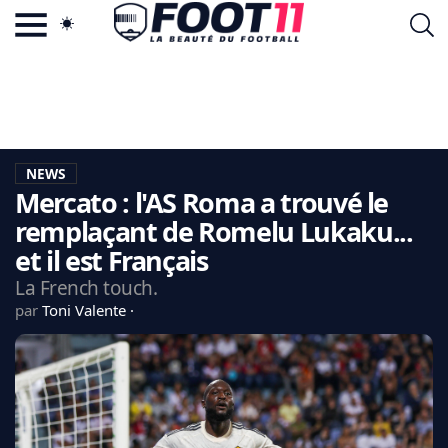
ACTU FOOTBALL POPULAIRE
FOOT11.COM
TAGS
LA TEAM
LA CHARTE
NEWS
VIE PRIVÉE
Mercato : l'AS Roma a trouvé le
CGU
CONTACTEZ-NOUS
remplaçant de Romelu Lukaku...
et il est Français
La French touch.
par
Toni Valente
MERCATO
CDM 2026
EDF
PSG
LIGUE 1
REAL MADRID