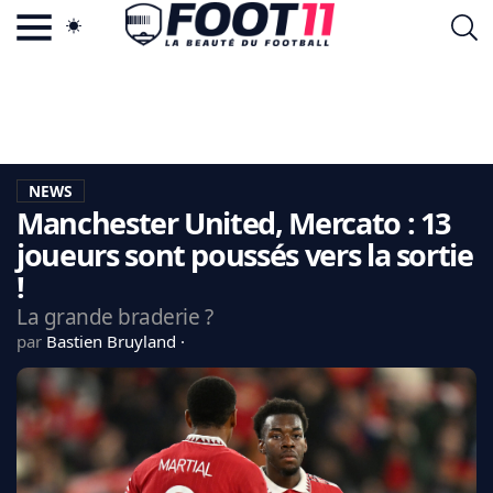
ACTU FOOTBALL POPULAIRE
FOOT11.COM
TAGS
LA TEAM
LA CHARTE
NEWS
VIE PRIVÉE
Manchester United, Mercato : 13
CGU
CONTACTEZ-NOUS
joueurs sont poussés vers la sortie
!
La grande braderie ?
par
Bastien Bruyland
MERCATO
CDM 2026
EDF
PSG
LIGUE 1
REAL MADRID