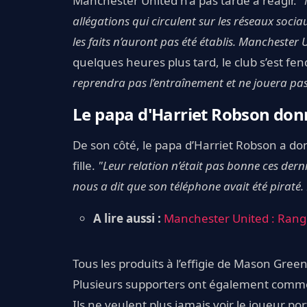
Manchester United n’a pas tardé à réagir.
"
allégations qui circulent sur les réseaux soc
les faits n’auront pas été établis. Manchester
quelques heures plus tard, le club s’est f
reprendra pas l’entraînement et ne jouera pa
Le papa d'Harriet Robson donne
De son côté, le papa d’Harriet Robson a don
fille.
"Leur relation n’était pas bonne ces dernie
nous a dit que son téléphone avait été piraté.
A lire aussi :
Manchester United : Rang
Tous les produits à l’effigie de Mason Gree
Plusieurs supporters ont également comme
Ils ne veulent plus jamais voir le joueur po