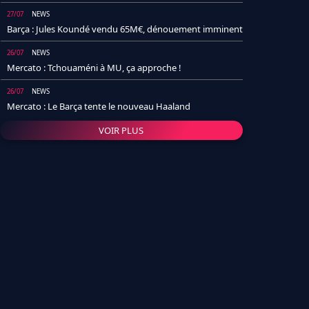
27/07
NEWS
Barça : Jules Koundé vendu 65M€, dénouement imminent
26/07
NEWS
Mercato : Tchouaméni à MU, ça approche !
26/07
NEWS
Mercato : Le Barça tente le nouveau Haaland
VOIR PLUS
26/07
NEWS
Real Madrid : Un socio annonce la date et le transfert de
Yan Diomande
25/07
NEWS
PSG : Après Arsenal, un autre club lâche l'affaire pour
Barcola
24/07
NEWS
Barça : Karim Adeyemi sème déjà la zizanie dans le
vestiaire !
24/07
L'AVIS DE LA RÉDAC'
Real Madrid : Pourquoi l'arrivée de Michael Olise va