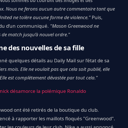
Nous sommes au courant des images et des
iaux. Nous ne ferons aucun autre commentaire tant que
 United ne tolère aucune forme de violence."
Puis,
endu d’un communiqué.
"Mason Greenwood ne
s de match jusqu’à nouvel ordre."
 des nouvelles de sa fille
né quelques détails au Daily Mail sur l’état de sa
rs mois. Elle ne voulait pas que cela soit publié, elle
 Elle est complètement dévastée par tout cela."
nick désamorce la polémique Ronaldo
nwood ont été retirés de la boutique du club.
ncé à rapporter les maillots floqués "Greenwood".
rter les couleurs de leur club. Nike a aussi annoncé