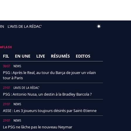
RN
L'AVIS DE LA RÉDAC'
FLASH
FIL
EN UNE
LIVE
RÉSUMÉS
EDITOS
30/07
NEWS
PSG : Après le Real, au tour du Barça de jouer un vilain
tour à Paris
27/07
L'AVIS DE LA RÉDAC'
PSG : Antonio Nusa, un destin à la Bradley Barcola ?
27/07
NEWS
ASSE : Les 3 joueurs toujours désirés par Saint-Etienne
27/07
NEWS
Le PSG ne lâche pas le nouveau Neymar