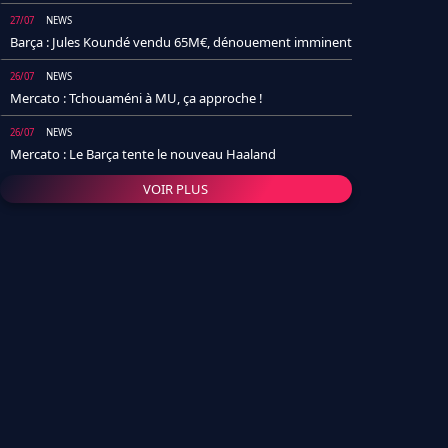
27/07
NEWS
Barça : Jules Koundé vendu 65M€, dénouement imminent
26/07
NEWS
Mercato : Tchouaméni à MU, ça approche !
26/07
NEWS
Mercato : Le Barça tente le nouveau Haaland
VOIR PLUS
26/07
NEWS
Real Madrid : Un socio annonce la date et le transfert de
Yan Diomande
25/07
NEWS
PSG : Après Arsenal, un autre club lâche l'affaire pour
Barcola
24/07
NEWS
Barça : Karim Adeyemi sème déjà la zizanie dans le
vestiaire !
24/07
L'AVIS DE LA RÉDAC'
Real Madrid : Pourquoi l'arrivée de Michael Olise va