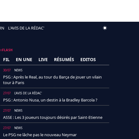
RN
L'AVIS DE LA RÉDAC'
FLASH
FIL
EN UNE
LIVE
RÉSUMÉS
EDITOS
30/07
NEWS
PSG : Après le Real, au tour du Barça de jouer un vilain
tour à Paris
27/07
L'AVIS DE LA RÉDAC'
PSG : Antonio Nusa, un destin à la Bradley Barcola ?
27/07
NEWS
ASSE : Les 3 joueurs toujours désirés par Saint-Etienne
27/07
NEWS
Le PSG ne lâche pas le nouveau Neymar