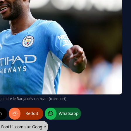
ejoindre le Barça dès cet hiver (iconsport)
m
Reddit
Whatsapp
z Foot11.com sur Google