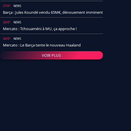
27/07
NEWS
Barça : Jules Koundé vendu 65M€, dénouement imminent
26/07
NEWS
Mercato : Tchouaméni à MU, ça approche !
26/07
NEWS
Mercato : Le Barça tente le nouveau Haaland
VOIR PLUS
26/07
NEWS
Real Madrid : Un socio annonce la date et le transfert de
Yan Diomande
25/07
NEWS
PSG : Après Arsenal, un autre club lâche l'affaire pour
Barcola
24/07
NEWS
Barça : Karim Adeyemi sème déjà la zizanie dans le
vestiaire !
24/07
L'AVIS DE LA RÉDAC'
Real Madrid : Pourquoi l'arrivée de Michael Olise va