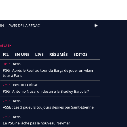
RN
L'AVIS DE LA RÉDAC'
FLASH
FIL
EN UNE
LIVE
RÉSUMÉS
EDITOS
30/07
NEWS
PSG : Après le Real, au tour du Barça de jouer un vilain
tour à Paris
27/07
L'AVIS DE LA RÉDAC'
PSG : Antonio Nusa, un destin à la Bradley Barcola ?
27/07
NEWS
ASSE : Les 3 joueurs toujours désirés par Saint-Etienne
27/07
NEWS
Le PSG ne lâche pas le nouveau Neymar