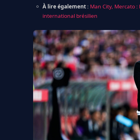
À lire également
:
Man City, Mercato :
international brésilien