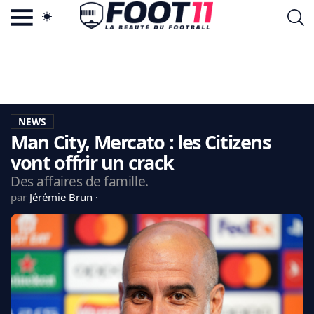
ACTU FOOTBALL POPULAIRE
FOOT11.COM
TAGS
LA TEAM
LA CHARTE
NEWS
VIE PRIVÉE
Man City, Mercato : les Citizens
CGU
CONTACTEZ-NOUS
vont offrir un crack
Des affaires de famille.
par
Jérémie Brun
MERCATO
CDM 2026
EDF
PSG
LIGUE 1
REAL MADRID