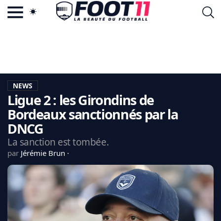
ACTU FOOTBALL POPULAIRE
FOOT11.COM
TAGS
LA TEAM
LA CHARTE
NEWS
VIE PRIVÉE
Ligue 2 : les Girondins de
CGU
CONTACTEZ-NOUS
Bordeaux sanctionnés par la
DNCG
La sanction est tombée.
par
Jérémie Brun
MERCATO
CDM 2026
EDF
PSG
LIGUE 1
REAL MADRID