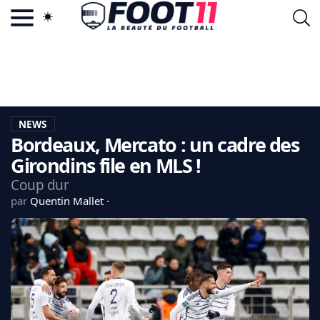
ACTU FOOTBALL POPULAIRE
FOOT11.COM
TAGS
LA TEAM
LA CHARTE
NEWS
VIE PRIVÉE
Bordeaux, Mercato : un cadre des
CGU
CONTACTEZ-NOUS
Girondins file en MLS !
Coup dur
par
Quentin Mallet
MERCATO
CDM 2026
EDF
PSG
LIGUE 1
REAL MADRID