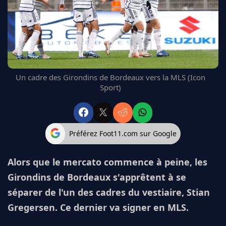
FC BARCELONE
MANCHESTER UNITED
CHELSEA
ARSENAL
BAYERN
L'AVIS DE LA RÉDAC'
Un cadre des Girondins de Bordeaux vers la MLS (Icon
Sport)
Préférez Foot11.com sur Google
Alors que le mercato commence à peine, les
Girondins de Bordeaux s'apprêtent à se
séparer de l'un des cadres du vestiaire, Stian
Gregersen. Ce dernier va signer en MLS.