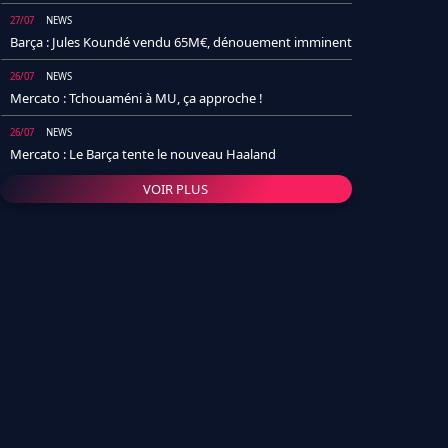
27/07
NEWS
Barça : Jules Koundé vendu 65M€, dénouement imminent
26/07
NEWS
Mercato : Tchouaméni à MU, ça approche !
26/07
NEWS
Mercato : Le Barça tente le nouveau Haaland
VOIR PLUS
26/07
NEWS
Real Madrid : Un socio annonce la date et le transfert de
Yan Diomande
25/07
NEWS
PSG : Après Arsenal, un autre club lâche l'affaire pour
Barcola
24/07
NEWS
Barça : Karim Adeyemi sème déjà la zizanie dans le
vestiaire !
24/07
L'AVIS DE LA RÉDAC'
Real Madrid : Pourquoi l'arrivée de Michael Olise va