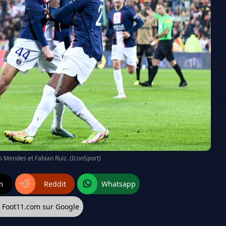
no Mendes et Fabian Ruiz. (IconSport)
m
Reddit
Whatsapp
z Foot11.com sur Google