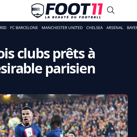
RID
FC BARCELONE
MANCHESTER UNITED
CHELSEA
ARSENAL
BAYE
ois clubs prêts à
ésirable parisien