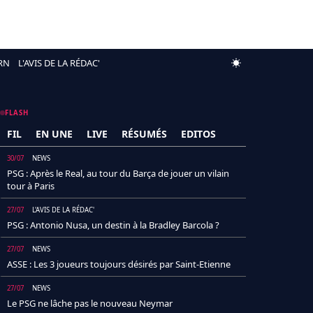
RN
L'AVIS DE LA RÉDAC'
FLASH
FIL
EN UNE
LIVE
RÉSUMÉS
EDITOS
30/07
NEWS
PSG : Après le Real, au tour du Barça de jouer un vilain
tour à Paris
27/07
L'AVIS DE LA RÉDAC'
PSG : Antonio Nusa, un destin à la Bradley Barcola ?
27/07
NEWS
ASSE : Les 3 joueurs toujours désirés par Saint-Etienne
27/07
NEWS
Le PSG ne lâche pas le nouveau Neymar