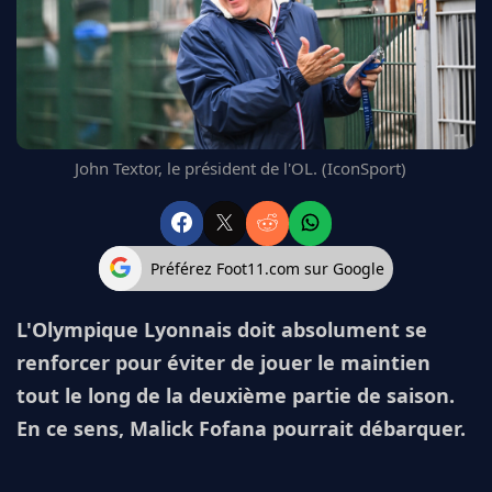
FC BARCELONE
MANCHESTER UNITED
CHELSEA
ARSENAL
BAYERN
L'AVIS DE LA RÉDAC'
John Textor, le président de l'OL. (IconSport)
Préférez Foot11.com sur Google
L'Olympique Lyonnais doit absolument se
renforcer pour éviter de jouer le maintien
tout le long de la deuxième partie de saison.
En ce sens, Malick Fofana pourrait débarquer.