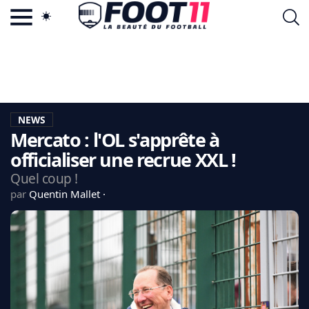
ACTU FOOTBALL POPULAIRE
FOOT11.COM
TAGS
LA TEAM
LA CHARTE
NEWS
VIE PRIVÉE
Mercato : l'OL s'apprête à
CGU
CONTACTEZ-NOUS
officialiser une recrue XXL !
Quel coup !
par
Quentin Mallet
MERCATO
CDM 2026
EDF
PSG
LIGUE 1
REAL MADRID