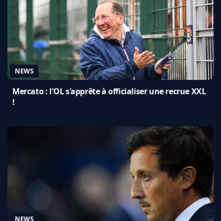
NEWS
Mercato : l'OL s'apprête à officialiser une recrue XXL
!
NEWS