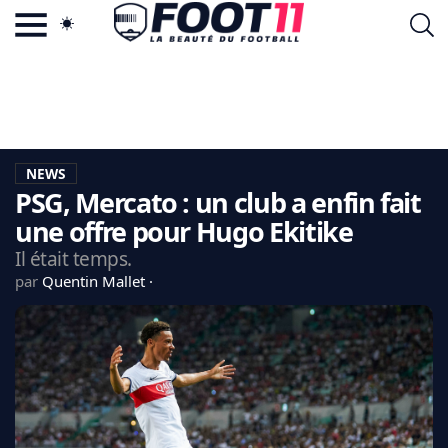
ACTU FOOTBALL POPULAIRE
FOOT11.COM
TAGS
LA TEAM
LA CHARTE
NEWS
VIE PRIVÉE
PSG, Mercato : un club a enfin fait
CGU
CONTACTEZ-NOUS
une offre pour Hugo Ekitike
Il était temps.
par
Quentin Mallet
MERCATO
CDM 2026
EDF
PSG
LIGUE 1
REAL MADRID