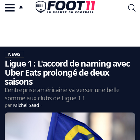
ACTU FOOTBALL POPULAIRE
FOOT11.COM
TAGS
LA TEAM
LA CHARTE
NEWS
VIE PRIVÉE
Ligue 1 : L'accord de naming avec
CGU
CONTACTEZ-NOUS
Uber Eats prolongé de deux
saisons
L'entreprise américaine va verser une belle
somme aux clubs de Ligue 1 !
MERCATO
par
Michel Saad
CDM 2026
EDF
PSG
LIGUE 1
REAL MADRID